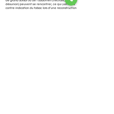
de grand dorsal ou de l’abdomen (nécrose,
désunion) peuvent se rencontrer, ce qui justifie la
contre-indication du tabac lors d’une reconstruction
mammaire.
Les autres risques, de même que les détails
techniques de chaque procédé de reconstruction,
sont expliqués dans les fiches d’information de la
SoFCPRE correspondantes.
Photos
Avant-Après
Cliquez-ici