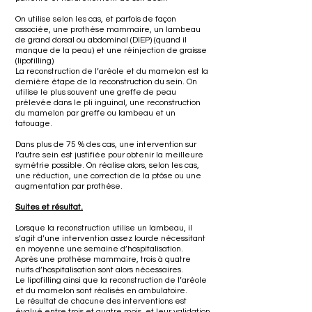
On utilise selon les cas, et parfois de façon
associée, une prothèse mammaire, un lambeau
de grand dorsal ou abdominal (DIEP) (quand il
manque de la peau) et une réinjection de graisse
(lipofilling)
La reconstruction de l’aréole et du mamelon est la
dernière étape de la reconstruction du sein. On
utilise le plus souvent une greffe de peau
prélevée dans le pli inguinal, une reconstruction
du mamelon par greffe ou lambeau et un
tatouage.
Dans plus de 75 % des cas, une intervention sur
l’autre sein est justifiée pour obtenir la meilleure
symétrie possible. On réalise alors, selon les cas,
une réduction, une correction de la ptôse ou une
augmentation par prothèse.
Suites et résultat.
Lorsque la reconstruction utilise un lambeau, il
s’agit d’une intervention assez lourde nécessitant
en moyenne une semaine d’hospitalisation.
Après une prothèse mammaire, trois à quatre
nuits d’hospitalisation sont alors nécessaires.
Le lipofilling ainsi que la reconstruction de l’aréole
et du mamelon sont réalisés en ambulatoire.
Le résultat de chacune des interventions est
évalué entre trois et quatre mois, et leur validation