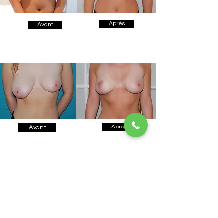
Après
Avant
Après
Avant
Les Cliniques
Mention Légales