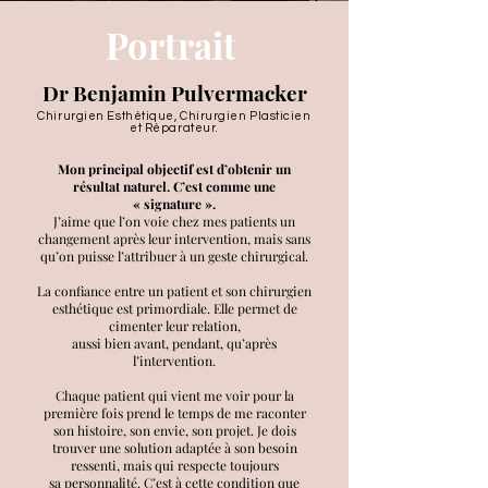
Portrait
Dr Benjamin Pulvermacker
Chirurgien Esthétique, Chirurgien Plasticien
et Réparateur.
Mon principal objectif est d’obtenir un
résultat naturel. C’est comme une
« signature ».
J’aime que l’on voie chez mes patients un
changement après leur intervention, mais sans
qu’on puisse l’attribuer à un geste chirurgical.
La confiance entre un patient et son chirurgien
esthétique est primordiale.
Elle permet de
cimenter leur relation,
aussi bien avant, pendant, qu’après
l’intervention.
Chaque patient qui vient me voir pour la
première fois prend le temps de me raconter
son histoire, son envie, son projet.
Je dois
trouver une solution adaptée à son besoin
ressenti, mais qui respecte toujours
sa personnalité. C’est à cette condition que